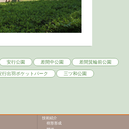
安行公園
差間中公園
差間箕輪前公園
安行出羽ポケットパーク
三ツ和公園
技術紹介
樹形形成