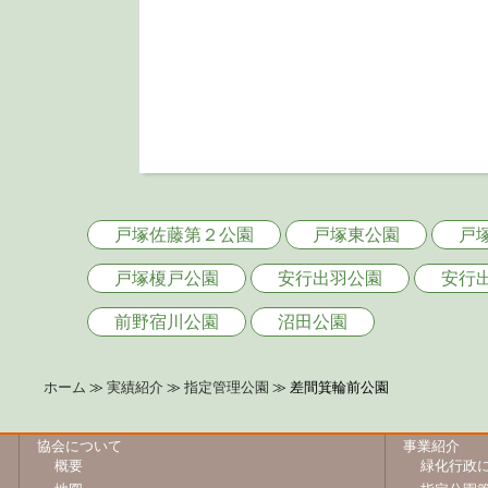
戸塚佐藤第２公園
戸塚東公園
戸
戸塚榎戸公園
安行出羽公園
安行
前野宿川公園
沼田公園
ホーム
実績紹介
指定管理公園
差間箕輪前公園
協会について
事業紹介
概要
緑化行政