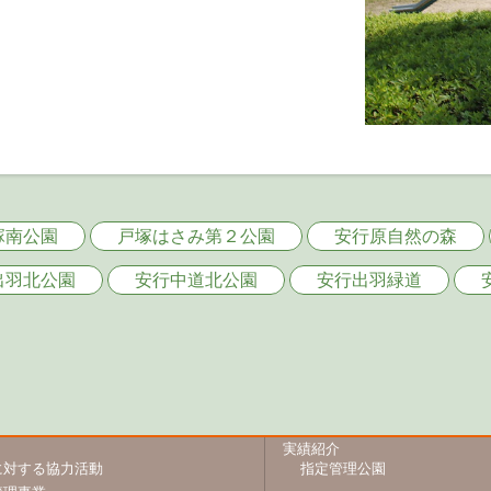
塚南公園
戸塚はさみ第２公園
安行原自然の森
出羽北公園
安行中道北公園
安行出羽緑道
実績紹介
に対する協力活動
指定管理公園